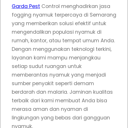
y
Garda Pest
Control menghadirkan jasa
a
fogging nyamuk terpercaya di Semarang
m
yang memberikan solusi efektif untuk
u
mengendalikan populasi nyamuk di
k
rumah, kantor, atau tempat umum Anda.
T
Dengan menggunakan teknologi terkini,
e
layanan kami mampu menjangkau
r
setiap sudut ruangan untuk
p
memberantas nyamuk yang menjadi
e
sumber penyakit seperti demam
r
berdarah dan malaria. Jaminan kualitas
c
terbaik dari kami membuat Anda bisa
a
merasa aman dan nyaman di
y
lingkungan yang bebas dari gangguan
a
nyamuk.