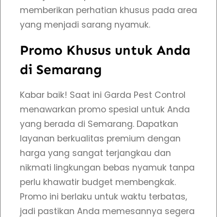
t
memberikan perhatian khusus pada area
a
yang menjadi sarang nyamuk.
s
T
Promo Khusus untuk Anda
e
di Semarang
r
j
Kabar baik! Saat ini Garda Pest Control
a
menawarkan promo spesial untuk Anda
m
yang berada di Semarang. Dapatkan
i
layanan berkualitas premium dengan
n
harga yang sangat terjangkau dan
L
nikmati lingkungan bebas nyamuk tanpa
a
perlu khawatir budget membengkak.
g
Promo ini berlaku untuk waktu terbatas,
i
jadi pastikan Anda memesannya segera