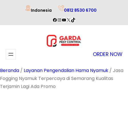
Lewati
Indonesia
0812 8530 6700
ke
Facebook
Instagram
YouTube
X
TikTok
konten
ORDER NOW
Beranda
/
Layanan Pengendalian Hama Nyamuk
/ Jasa
Fogging Nyamuk Terpercaya di Semarang Kualitas
Terjamin Lagi Ada Promo