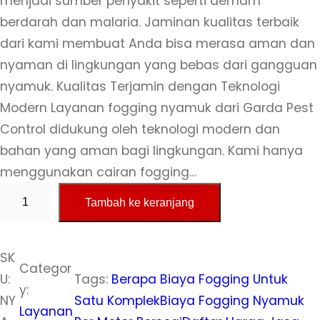
menjadi sumber penyakit seperti demam
berdarah dan malaria. Jaminan kualitas terbaik
dari kami membuat Anda bisa merasa aman dan
nyaman di lingkungan yang bebas dari gangguan
nyamuk. Kualitas Terjamin dengan Teknologi
Modern Layanan fogging nyamuk dari Garda Pest
Control didukung oleh teknologi modern dan
bahan yang aman bagi lingkungan. Kami hanya
menggunakan cairan fogging…
K
Tambah ke keranjang
u
a
n
SK
Categor
t
U:
Tags:
Berapa Biaya Fogging Untuk
y:
i
NY
Satu Komplek
Biaya Fogging Nyamuk
Layanan