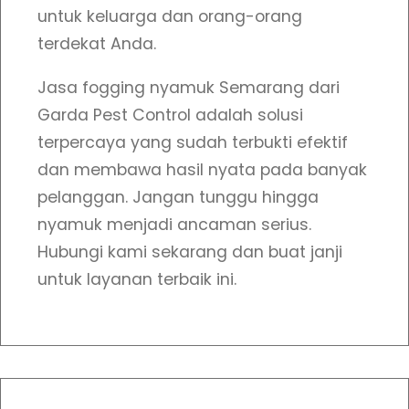
A
untuk keluarga dan orang-orang
d
terdekat Anda.
a
Jasa fogging nyamuk Semarang dari
P
Garda Pest Control adalah solusi
r
terpercaya yang sudah terbukti efektif
o
dan membawa hasil nyata pada banyak
m
pelanggan. Jangan tunggu hingga
o
nyamuk menjadi ancaman serius.
Hubungi kami sekarang dan buat janji
untuk layanan terbaik ini.