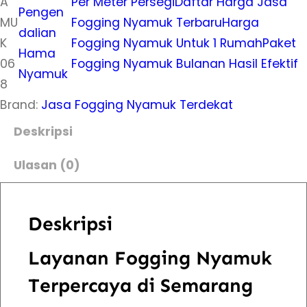
t
A
Per Meter Persegi
Daftar Harga Jasa
Pengen
a
MU
Fogging Nyamuk Terbaru
Harga
dalian
s
K
Fogging Nyamuk Untuk 1 Rumah
Paket
Hama
J
06
Fogging Nyamuk Bulanan Hasil Efektif
Nyamuk
a
8
s
Brand:
Jasa Fogging Nyamuk Terdekat
a
Deskripsi
F
Ulasan (0)
o
g
g
Deskripsi
i
n
Layanan Fogging Nyamuk
g
Terpercaya di Semarang
N