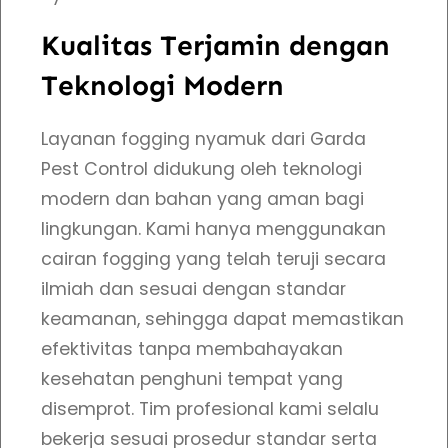
d
i
Kualitas Terjamin dengan
S
Teknologi Modern
e
m
Layanan fogging nyamuk dari Garda
a
Pest Control didukung oleh teknologi
r
modern dan bahan yang aman bagi
a
lingkungan. Kami hanya menggunakan
n
cairan fogging yang telah teruji secara
g
ilmiah dan sesuai dengan standar
K
keamanan, sehingga dapat memastikan
u
efektivitas tanpa membahayakan
a
kesehatan penghuni tempat yang
l
disemprot. Tim profesional kami selalu
i
bekerja sesuai prosedur standar serta