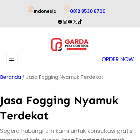
Lewati
Indonesia
0812 8530 6700
ke
Facebook
Instagram
YouTube
X
TikTok
konten
ORDER NOW
Beranda
/ Jasa Fogging Nyamuk Terdekat
Jasa Fogging Nyamuk
Terdekat
Segera hubungi tim kami untuk konsultasi gratis