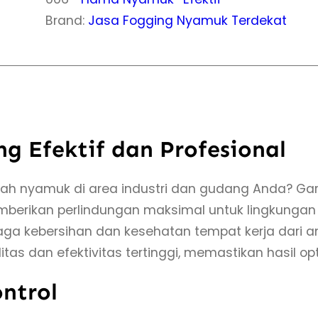
a
Brand:
Jasa Fogging Nyamuk Terdekat
s
J
a
s
a
 Efektif dan Profesional
F
o
lah nyamuk di area industri dan gudang Anda? Ga
g
mberikan perlindungan maksimal untuk lingkunga
g
jaga kebersihan dan kesehatan tempat kerja da
i
as dan efektivitas tertinggi, memastikan hasil o
n
g
ntrol
N
y