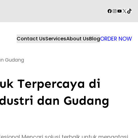
Facebook
Instagram
YouTube
X
TikT
Contact Us
Services
About Us
Blog
ORDER NOW
dan Gudang
uk Terpercaya di
ndustri dan Gudang
esional Mencari solusi terbaik untuk mengatasi