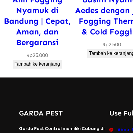
Nyamuk di
Aedes dengan 
Bandung | Cepat,
Fogging Ther
Aman, dan
& Cold Fogg
Bergaransi
Rp
2.500
Tambah ke keranjan
Rp
25.000
Tambah ke keranjang
GARDA PEST
Use Ful
Garda Pest Control memiliki Cabang di
About 