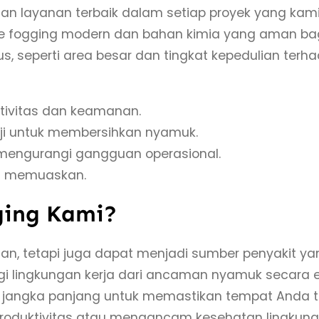
 layanan terbaik dalam setiap proyek yang kami t
a
tode fogging modern dan bahan kimia yang aman 
m
, seperti area besar dan tingkat kepedulian terhad
u
k
T
tivitas dan keamanan.
e
ji untuk membersihkan nyamuk.
r
 mengurangi gangguan operasional.
p
ng memuaskan.
e
ging Kami?
r
c
, tetapi juga dapat menjadi sumber penyakit y
a
gi lingkungan kerja dari ancaman nyamuk secara e
y
 jangka panjang untuk memastikan tempat Anda t
a
roduktivitas atau mengancam kesehatan lingkun