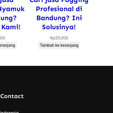
Nyamuk
Profesional di
dung?
Bandung? Ini
 Kami!
Solusinya!
000
Rp
25.000
eranjang
Tambah ke keranjang
 Contact
 Indonesia