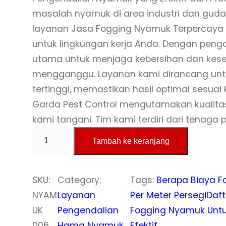
masalah nyamuk di area industri dan guda
layanan Jasa Fogging Nyamuk Terpercaya 
untuk lingkungan kerja Anda. Dengan peng
utama untuk menjaga kebersihan dan kes
mengganggu. Layanan kami dirancang untu
tertinggi, memastikan hasil optimal sesua
Garda Pest Control mengutamakan kualitas
kami tangani. Tim kami terdiri dari tenaga p
K
Tambah ke keranjang
u
a
n
SKU:
Category:
Tags:
Berapa Biaya F
t
NYAM
Layanan
Per Meter Persegi
Daft
i
UK
Pengendalian
Fogging Nyamuk Untu
t
006
Hama Nyamuk
Efektif