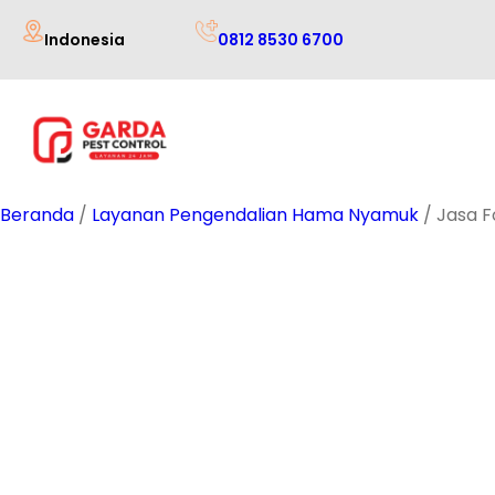
Lewati
Indonesia
0812 8530 6700
ke
konten
Beranda
/
Layanan Pengendalian Hama Nyamuk
/ Jasa F