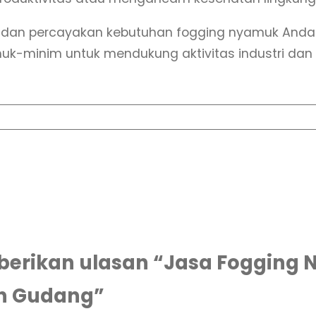
d
i
g dan percayakan kebutuhan fogging nyamuk Anda 
B
muk-minim untuk mendukung aktivitas industri dan
a
t
a
n
g
S
p
e
s
i
erikan ulasan “Jasa Fogging 
a
an Gudang”
l