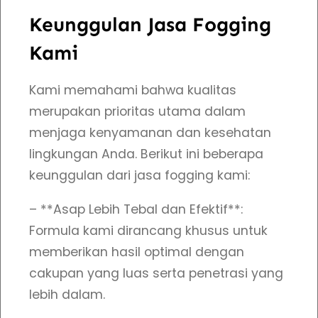
d
Keunggulan Jasa Fogging
i
B
Kami
a
Kami memahami bahwa kualitas
t
merupakan prioritas utama dalam
a
menjaga kenyamanan dan kesehatan
m
lingkungan Anda. Berikut ini beberapa
A
keunggulan dari jasa fogging kami:
s
a
– **Asap Lebih Tebal dan Efektif**:
p
Formula kami dirancang khusus untuk
L
memberikan hasil optimal dengan
e
cakupan yang luas serta penetrasi yang
b
lebih dalam.
i