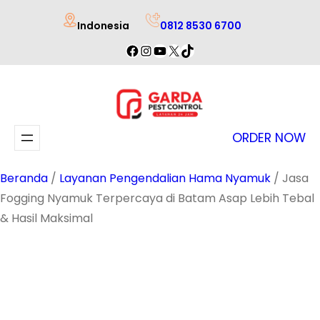
Lewati
Indonesia
0812 8530 6700
ke
Facebook
Instagram
YouTube
X
TikTok
konten
ORDER NOW
Beranda
/
Layanan Pengendalian Hama Nyamuk
/ Jasa
Fogging Nyamuk Terpercaya di Batam Asap Lebih Tebal
& Hasil Maksimal