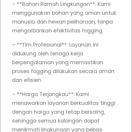
h
– **Bahan Ramah Lingkungan**: Kami
T
menggunakan bahan yang aman untuk
e
manusia dan hewan peliharaan, tanpa
b
mengorbankan efektivitas fogging.
a
– **Tim Profesional**: Layanan ini
l
didukung oleh tenaga kerja
&
berpengalaman yang memastikan
H
proses fogging dilakukan secara aman
a
dan efisien.
s
i
– **Harga Terjangkau**: Kami
l
menawarkan layanan berkualitas tinggi
M
dengan harga yang tetap bersaing,
a
sehingga semua kalangan dapat
k
menikmati lingkungan yang bebas