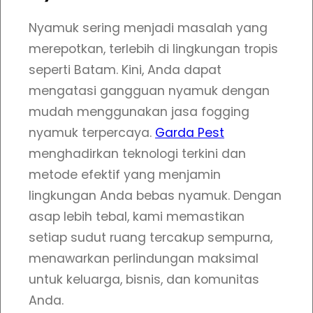
y
a
Nyamuk sering menjadi masalah yang
m
merepotkan, terlebih di lingkungan tropis
u
seperti Batam. Kini, Anda dapat
k
mengatasi gangguan nyamuk dengan
T
mudah menggunakan jasa fogging
e
nyamuk terpercaya.
Garda Pest
r
menghadirkan teknologi terkini dan
p
metode efektif yang menjamin
e
lingkungan Anda bebas nyamuk. Dengan
r
asap lebih tebal, kami memastikan
c
setiap sudut ruang tercakup sempurna,
a
menawarkan perlindungan maksimal
y
untuk keluarga, bisnis, dan komunitas
a
Anda.