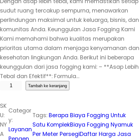
Dengan asap lebih tebal, kami memastikan setiap
sudut ruang tercakup sempurna, menawarkan
perlindungan maksimal untuk keluarga, bisnis, dan
komunitas Anda. Keunggulan Jasa Fogging Kami
Kami memahami bahwa kualitas merupakan
prioritas utama dalam menjaga kenyamanan dan
kesehatan lingkungan Anda. Berikut ini beberapa
keunggulan dari jasa fogging kami: – **Asap Lebih
Tebal dan Efektif**: Formula…
K
Tambah ke keranjang
u
a
SK
Categor
n
U:
Tags:
Berapa Biaya Fogging Untuk
y:
t
NY
Satu Komplek
Biaya Fogging Nyamuk
Layanan
i
A
Per Meter Persegi
Daftar Harga Jasa
Pengen