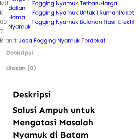
t
MU
Fogging Nyamuk Terbaru
Harga
dalian
a
K
Fogging Nyamuk Untuk 1 Rumah
Paket
Hama
s
00
Fogging Nyamuk Bulanan Hasil Efektif
Nyamuk
J
7
a
Brand:
Jasa Fogging Nyamuk Terdekat
s
Deskripsi
a
F
Ulasan (0)
o
g
Deskripsi
g
i
Solusi Ampuh untuk
n
Mengatasi Masalah
g
N
Nyamuk di Batam