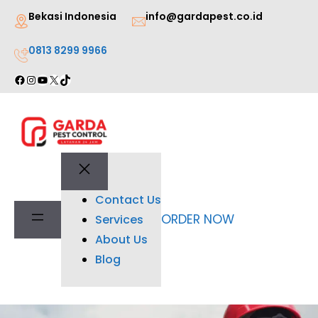
Lewati
Bekasi Indonesia
info@gardapest.co.id
ke
0813 8299 9966
konten
Facebook
Instagram
YouTube
X
TikTok
Contact Us
ORDER NOW
Services
About Us
Blog