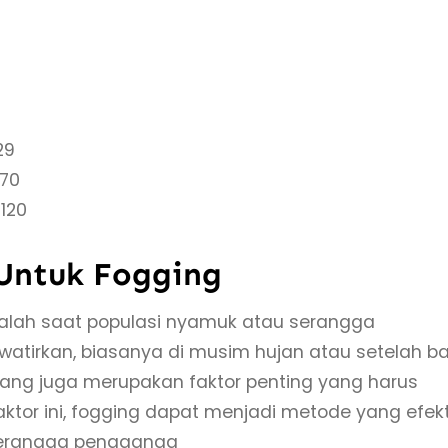
29
-70
120
Untuk Fogging
alah saat populasi nyamuk atau serangga
irkan, biasanya di musim hujan atau setelah ban
cang juga merupakan faktor penting yang harus
tor ini, fogging dapat menjadi metode yang efekt
serangga penggangg