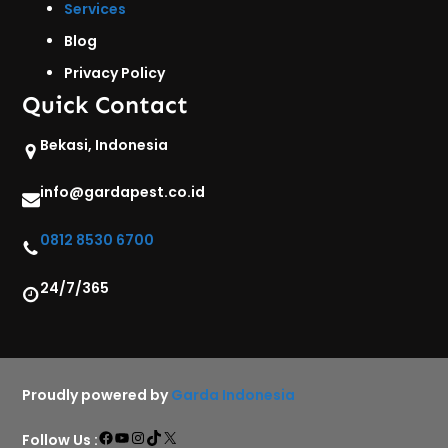
Services
Blog
Privacy Policy
Quick Contact
Bekasi, Indonesia
info@gardapest.co.id
0812 8530 6700
24/7/365
Proudly powered by
Garda Indonesia
Facebook
YouTube
Instagram
TikTok
X
Follow Us :