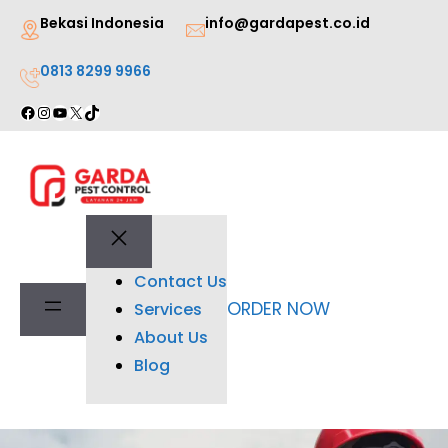
Lewati
Bekasi Indonesia
info@gardapest.co.id
ke
0813 8299 9966
konten
Facebook
Instagram
YouTube
X
TikTok
Contact Us
ORDER NOW
Services
About Us
Blog