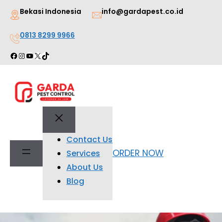
Lewati
Bekasi Indonesia
info@gardapest.co.id
ke
0813 8299 9966
konten
Facebook
Instagram
YouTube
X
TikTok
Contact Us
ORDER NOW
Services
About Us
Blog