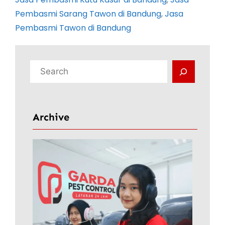
Pembasmi Sarang Tawon di Bandung
, 
Jasa
Pembasmi Tawon di Bandung
C
a
r
i
Archive