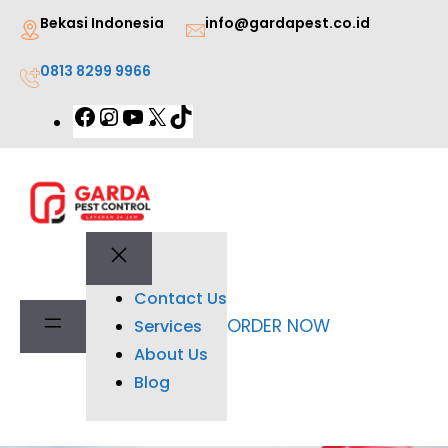
Lewati
Bekasi Indonesia
info@gardapest.co.id
ke
0813 8299 9966
konten
Facebook
Instagram
YouTube
X
TikTok
Contact Us
ORDER NOW
Services
About Us
Blog