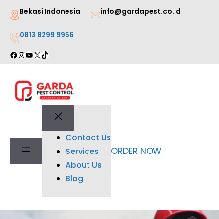
Lewati
Bekasi Indonesia
info@gardapest.co.id
ke
0813 8299 9966
konten
Facebook
Instagram
YouTube
X
TikTok
Contact Us
ORDER NOW
Services
About Us
Blog