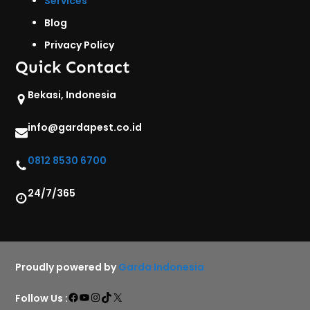
Services
Blog
Privacy Policy
Quick Contact
Bekasi, Indonesia
info@gardapest.co.id
0812 8530 6700
24/7/365
Proudly powered by
Garda Indonesia
Facebook
YouTube
Instagram
TikTok
X
Follow Us :