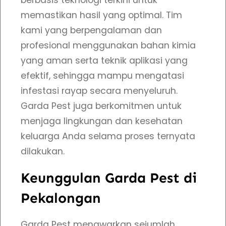
berbasis teknologi terkini untuk
n
memastikan hasil yang optimal. Tim
g
kami yang berpengalaman dan
a
profesional menggunakan bahan kimia
n
yang aman serta teknik aplikasi yang
T
efektif, sehingga mampu mengatasi
e
infestasi rayap secara menyeluruh.
r
Garda Pest juga berkomitmen untuk
b
menjaga lingkungan dan kesehatan
a
keluarga Anda selama proses ternyata
i
dilakukan.
k
H
Keunggulan Garda Pest di
a
Pekalongan
r
g
Garda Pest menawarkan sejumlah