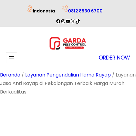
Lewati
Indonesia
0812 8530 6700
ke
Facebook
Instagram
YouTube
X
TikTok
konten
ORDER NOW
Beranda
/
Layanan Pengendalian Hama Rayap
/ Layanan
Jasa Anti Rayap di Pekalongan Terbaik Harga Murah
Berkualitas