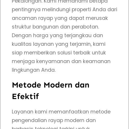
Pekalongan. Kami memahami betapa
t
pentingnya melindungi properti Anda dari
i
ancaman rayap yang dapat merusak
R
struktur bangunan dan perabotan.
a
Dengan harga yang terjangkau dan
y
kualitas layanan yang terjamin, kami
a
siap memberikan solusi terbaik untuk
p
menjaga kenyamanan dan keamanan
d
lingkungan Anda.
i
P
Metode Modern dan
e
Efektif
k
a
Layanan kami memanfaatkan metode
l
pengendalian rayap modern dan
o