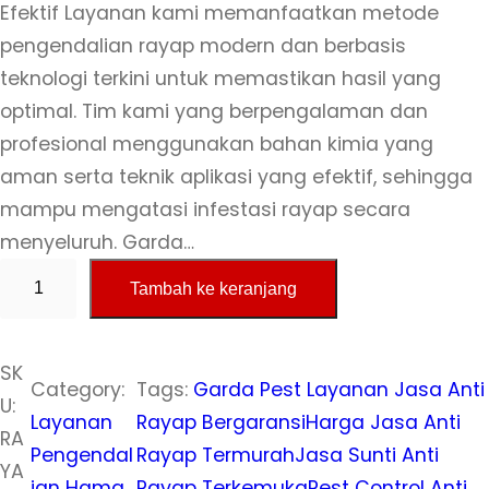
Efektif Layanan kami memanfaatkan metode
pengendalian rayap modern dan berbasis
teknologi terkini untuk memastikan hasil yang
optimal. Tim kami yang berpengalaman dan
profesional menggunakan bahan kimia yang
aman serta teknik aplikasi yang efektif, sehingga
mampu mengatasi infestasi rayap secara
menyeluruh. Garda…
K
Tambah ke keranjang
u
a
n
SK
Category:
Tags:
Garda Pest Layanan Jasa Anti
t
U:
Layanan
Rayap Bergaransi
Harga Jasa Anti
i
RA
Pengendal
Rayap Termurah
Jasa Sunti Anti
t
YA
ian Hama
Rayap Terkemuka
Pest Control Anti