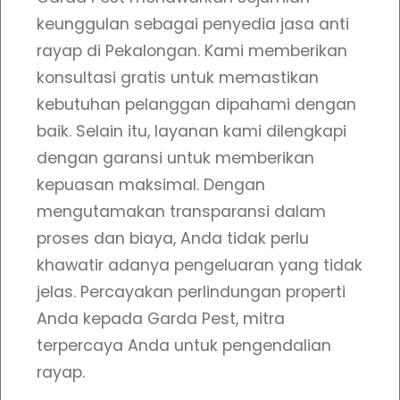
a
keunggulan sebagai penyedia jasa anti
M
rayap di Pekalongan. Kami memberikan
u
konsultasi gratis untuk memastikan
r
kebutuhan pelanggan dipahami dengan
a
baik. Selain itu, layanan kami dilengkapi
h
dengan garansi untuk memberikan
B
kepuasan maksimal. Dengan
e
mengutamakan transparansi dalam
r
proses dan biaya, Anda tidak perlu
k
khawatir adanya pengeluaran yang tidak
u
jelas. Percayakan perlindungan properti
a
Anda kepada Garda Pest, mitra
l
terpercaya Anda untuk pengendalian
i
rayap.
t