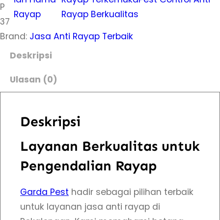
a
P
Rayap
Rayap Berkualitas
s
37
L
Brand:
Jasa Anti Rayap Terbaik
a
Deskripsi
y
Ulasan (0)
a
n
a
Deskripsi
n
J
Layanan Berkualitas untuk
a
Pengendalian Rayap
s
a
Garda Pest
hadir sebagai pilihan terbaik
A
untuk layanan jasa anti rayap di
n