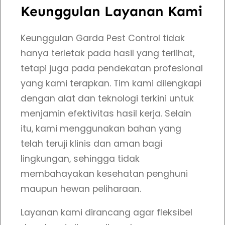
Keunggulan Layanan Kami
B
a
Keunggulan Garda Pest Control tidak
n
hanya terletak pada hasil yang terlihat,
y
tetapi juga pada pendekatan profesional
a
yang kami terapkan. Tim kami dilengkapi
k
dengan alat dan teknologi terkini untuk
D
menjamin efektivitas hasil kerja. Selain
i
itu, kami menggunakan bahan yang
p
telah teruji klinis dan aman bagi
e
lingkungan, sehingga tidak
s
membahayakan kesehatan penghuni
a
maupun hewan peliharaan.
n
d
Layanan kami dirancang agar fleksibel
a