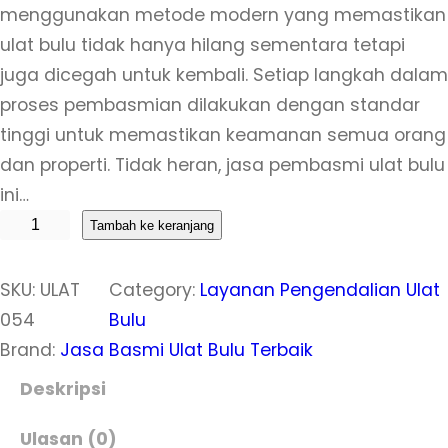
menggunakan metode modern yang memastikan
ulat bulu tidak hanya hilang sementara tetapi
juga dicegah untuk kembali. Setiap langkah dalam
proses pembasmian dilakukan dengan standar
tinggi untuk memastikan keamanan semua orang
dan properti. Tidak heran, jasa pembasmi ulat bulu
ini…
K
Tambah ke keranjang
u
a
SKU:
ULAT
Category:
Layanan Pengendalian Ulat
n
054
Bulu
t
Brand:
Jasa Basmi Ulat Bulu Terbaik
i
Deskripsi
t
a
Ulasan (0)