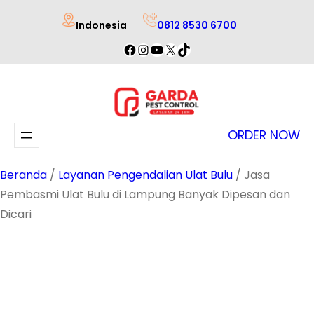
Lewati
Indonesia
0812 8530 6700
ke
Facebook
Instagram
YouTube
X
TikTok
konten
ORDER NOW
Beranda
/
Layanan Pengendalian Ulat Bulu
/ Jasa
Pembasmi Ulat Bulu di Lampung Banyak Dipesan dan
Dicari