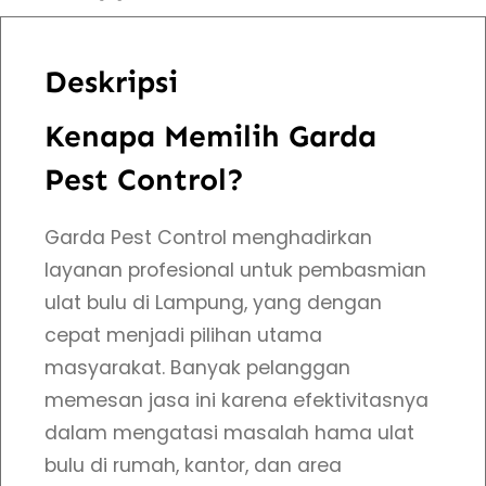
s
J
Deskripsi
a
s
Kenapa Memilih Garda
a
Pest Control?
P
e
Garda Pest Control menghadirkan
m
layanan profesional untuk pembasmian
b
ulat bulu di Lampung, yang dengan
a
cepat menjadi pilihan utama
s
masyarakat. Banyak pelanggan
m
memesan jasa ini karena efektivitasnya
i
dalam mengatasi masalah hama ulat
U
bulu di rumah, kantor, dan area
l