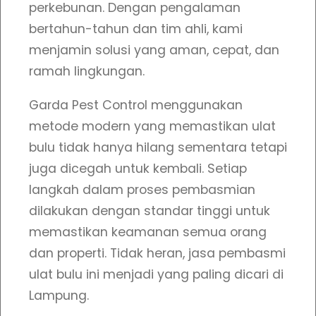
perkebunan. Dengan pengalaman
a
bertahun-tahun dan tim ahli, kami
t
menjamin solusi yang aman, cepat, dan
B
ramah lingkungan.
u
l
Garda Pest Control menggunakan
u
metode modern yang memastikan ulat
d
bulu tidak hanya hilang sementara tetapi
i
juga dicegah untuk kembali. Setiap
L
langkah dalam proses pembasmian
a
dilakukan dengan standar tinggi untuk
m
memastikan keamanan semua orang
p
dan properti. Tidak heran, jasa pembasmi
u
ulat bulu ini menjadi yang paling dicari di
n
Lampung.
g