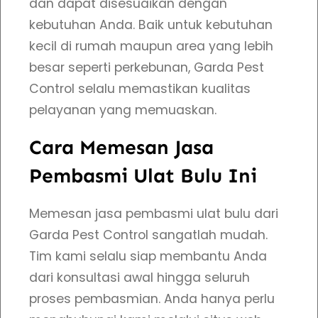
dan dapat disesuaikan dengan
n
kebutuhan Anda. Baik untuk kebutuhan
D
kecil di rumah maupun area yang lebih
i
besar seperti perkebunan, Garda Pest
c
Control selalu memastikan kualitas
a
pelayanan yang memuaskan.
r
i
Cara Memesan Jasa
Pembasmi Ulat Bulu Ini
Memesan jasa pembasmi ulat bulu dari
Garda Pest Control sangatlah mudah.
Tim kami selalu siap membantu Anda
dari konsultasi awal hingga seluruh
proses pembasmian. Anda hanya perlu