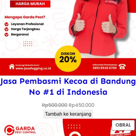
Jasa Pembasmi Kecoa di Bandung
No #1 di Indonesia
Harga
Harga
Rp
500.000
Rp
450.000
aslinya
saat
Tambah ke keranjang
adalah:
ini
P
OBRAL
Rp500.000.
adalah:
D