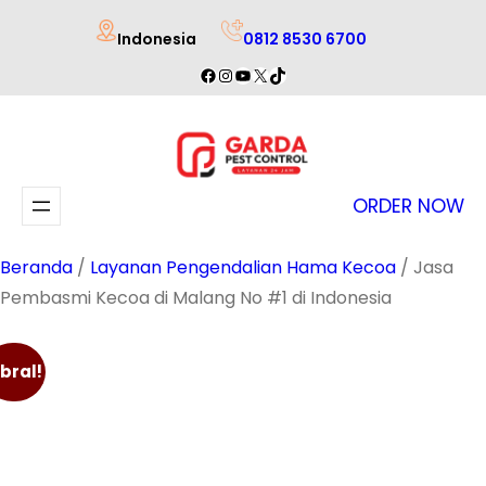
Lewati
Indonesia
0812 8530 6700
ke
Facebook
Instagram
YouTube
X
TikTok
konten
ORDER NOW
Beranda
/
Layanan Pengendalian Hama Kecoa
/ Jasa
Pembasmi Kecoa di Malang No #1 di Indonesia
bral!