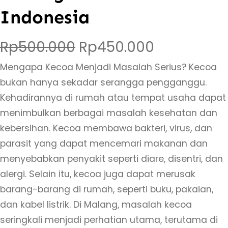
Indonesia
H
H
Rp
500.000
Rp
450.000
Mengapa Kecoa Menjadi Masalah Serius? Kecoa
a
a
bukan hanya sekadar serangga pengganggu.
r
r
Kehadirannya di rumah atau tempat usaha dapat
menimbulkan berbagai masalah kesehatan dan
g
g
kebersihan. Kecoa membawa bakteri, virus, dan
a
a
parasit yang dapat mencemari makanan dan
menyebabkan penyakit seperti diare, disentri, dan
a
s
alergi. Selain itu, kecoa juga dapat merusak
barang-barang di rumah, seperti buku, pakaian,
s
a
dan kabel listrik. Di Malang, masalah kecoa
l
a
seringkali menjadi perhatian utama, terutama di