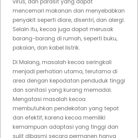
virus, dan parasit yang dapat
0
0
o
mencemari makanan dan menyebabkan
a
0
0
penyakit seperti diare, disentri, dan alergi.
d
Selain itu, kecoa juga dapat merusak
i
.
.
barang-barang di rumah, seperti buku,
M
pakaian, dan kabel listrik.
a
l
Di Malang, masalah kecoa seringkali
a
menjadi perhatian utama, terutama di
n
area dengan kepadatan penduduk tinggi
g
dan sanitasi yang kurang memadai.
N
Mengatasi masalah kecoa
o
membutuhkan pendekatan yang tepat
#
dan efektif, karena kecoa memiliki
1
kemampuan adaptasi yang tinggi dan
d
sulit dibasmi secara permanen hanya