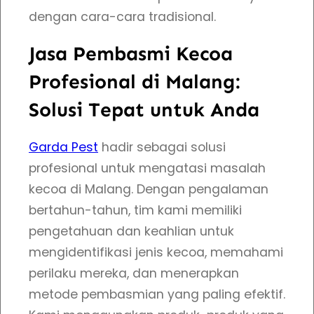
i
dengan cara-cara tradisional.
I
Jasa Pembasmi Kecoa
n
d
Profesional di Malang:
o
Solusi Tepat untuk Anda
n
e
Garda Pest
hadir sebagai solusi
s
profesional untuk mengatasi masalah
i
kecoa di Malang. Dengan pengalaman
a
bertahun-tahun, tim kami memiliki
pengetahuan dan keahlian untuk
mengidentifikasi jenis kecoa, memahami
perilaku mereka, dan menerapkan
metode pembasmian yang paling efektif.