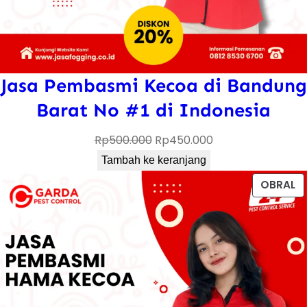
Jasa Pembasmi Kecoa di Bandung
Barat No #1 di Indonesia
Harga
Harga
Rp
500.000
Rp
450.000
aslinya
saat
Tambah ke keranjang
adalah:
ini
P
OBRAL
Rp500.000.
adalah:
D
Rp450.000.
D