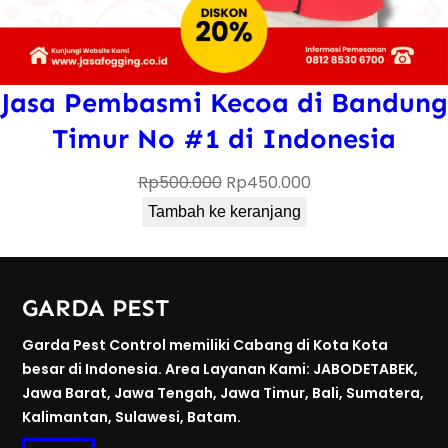
Jasa Pembasmi Kecoa di Bandung
Timur No #1 di Indonesia
Harga
Harga
Rp
500.000
Rp
450.000
aslinya
saat
Tambah ke keranjang
adalah:
ini
Rp500.000.
adalah:
Rp450.000.
GARDA PEST
Garda Pest Control memiliki Cabang di Kota Kota
besar di Indonesia. Area Layanan Kami: JABODETABEK,
Jawa Barat, Jawa Tengah, Jawa Timur, Bali, Sumatera,
Kalimantan, Sulawesi, Batam.