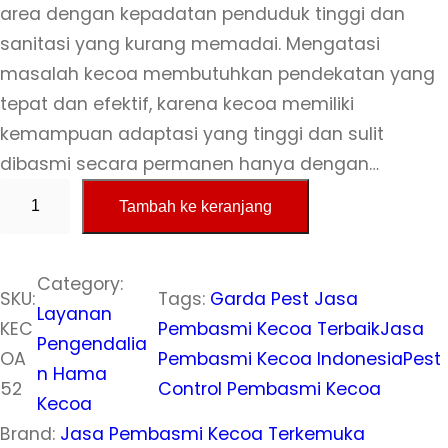
area dengan kepadatan penduduk tinggi dan
i
t
sanitasi yang kurang memadai. Mengatasi
masalah kecoa membutuhkan pendekatan yang
n
i
tepat dan efektif, karena kecoa memiliki
y
n
kemampuan adaptasi yang tinggi dan sulit
dibasmi secara permanen hanya dengan…
a
i
K
Tambah ke keranjang
u
a
a
a
d
d
n
Category:
SKU:
Tags:
Garda Pest Jasa
t
Layanan
a
a
KEC
Pembasmi Kecoa Terbaik
Jasa
i
Pengendalia
OA
Pembasmi Kecoa Indonesia
Pest
l
l
t
n Hama
52
Control Pembasmi Kecoa
a
Kecoa
a
a
s
Brand:
Jasa Pembasmi Kecoa Terkemuka