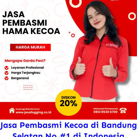
Rp450.000.
D
Jasa Pembasmi Kecoa di Bandung
Selatan No #1 di Indonesia