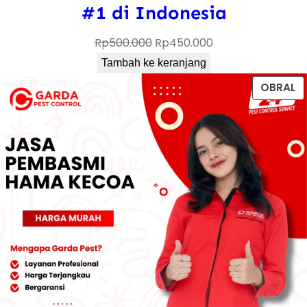
#1 di Indonesia
Harga
Harga
Rp
500.000
Rp
450.000
aslinya
saat
Tambah ke keranjang
adalah:
ini
P
OBRAL
Rp500.000.
adalah:
D
Rp450.000.
D