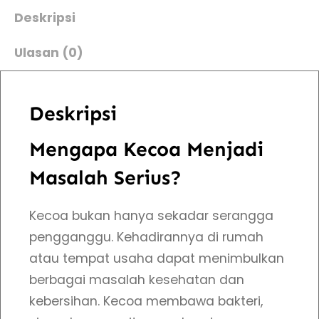
J
h
h
Deskripsi
a
:
:
Ulasan (0)
s
a
R
R
P
Deskripsi
e
p
p
m
Mengapa Kecoa Menjadi
5
4
b
Masalah Serius?
a
0
5
s
Kecoa bukan hanya sekadar serangga
m
0
0
pengganggu. Kehadirannya di rumah
i
atau tempat usaha dapat menimbulkan
.
.
K
berbagai masalah kesehatan dan
e
0
0
kebersihan. Kecoa membawa bakteri,
c