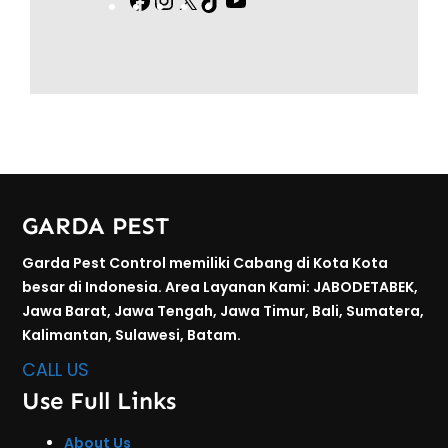
F
I
X
T
Y
a
n
i
o
c
s
k
u
e
t
T
T
b
a
o
u
o
g
k
b
o
r
e
k
a
GARDA PEST
m
Garda Pest Control memiliki Cabang di Kota Kota
besar di Indonesia. Area Layanan Kami: JABODETABEK,
Jawa Barat, Jawa Tengah, Jawa Timur, Bali, Sumatera,
Kalimantan, Sulawesi, Batam.
CALL US
Use Full Links
About Us