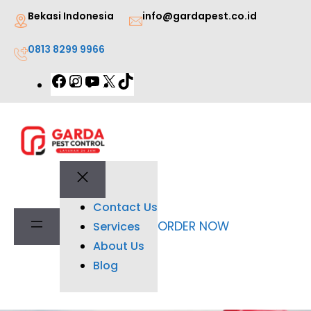
Lewati
Bekasi Indonesia
info@gardapest.co.id
ke
0813 8299 9966
konten
Facebook
Instagram
YouTube
X
TikTok
Contact Us
ORDER NOW
Services
About Us
Blog