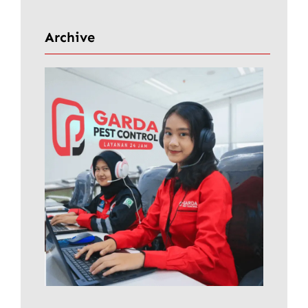
r
i
Archive