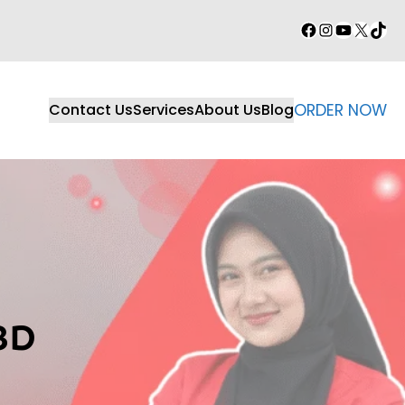
Facebook
Instagram
YouTube
X
TikT
Contact Us
Services
About Us
Blog
ORDER NOW
BD