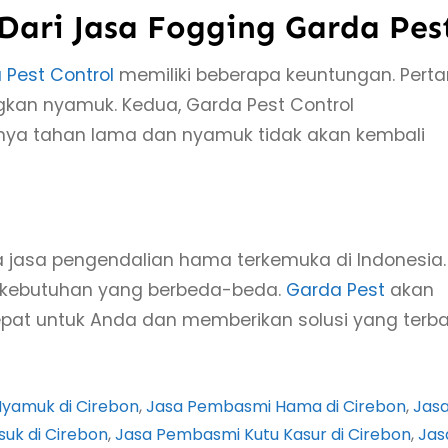
ari Jasa Fogging Garda Pes
 Pest Control
memiliki beberapa keuntungan. Pert
gkan nyamuk. Kedua, Garda Pest Control
nya tahan lama dan nyamuk tidak akan kembali
a jasa pengendalian hama terkemuka di Indonesia.
 kebutuhan yang berbeda-beda.
Garda Pest
akan
at untuk Anda dan memberikan solusi yang terba
Nyamuk di Cirebon
, 
Jasa Pembasmi Hama di Cirebon
, 
Jas
uk di Cirebon
, 
Jasa Pembasmi Kutu Kasur di Cirebon
, 
Jas