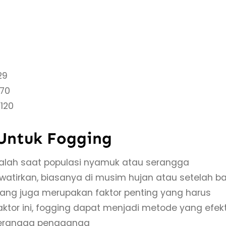
29
-70
120
Untuk Fogging
alah saat populasi nyamuk atau serangga
irkan, biasanya di musim hujan atau setelah ban
cang juga merupakan faktor penting yang harus
tor ini, fogging dapat menjadi metode yang efekt
serangga penggangg