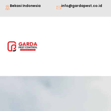
Lewati
Bekasi Indonesia
info@gardapest.co.id
ke
konten