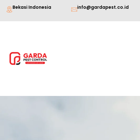
Lewati
Bekasi Indonesia
info@gardapest.co.id
ke
konten