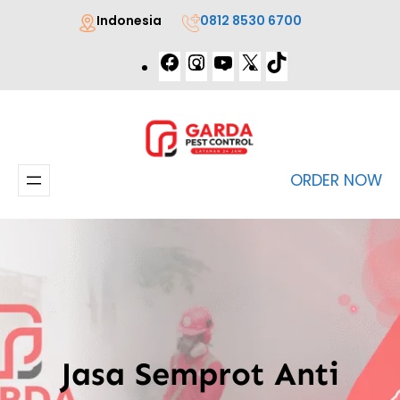
Lewati
Indonesia
0812 8530 6700
ke
Facebook
Instagram
YouTube
X
TikTok
konten
ORDER NOW
Jasa Semprot Anti