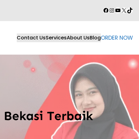
Facebook
Instagram
YouTube
X
TikT
Contact Us
Services
About Us
Blog
ORDER NOW
 Bekasi Terbaik