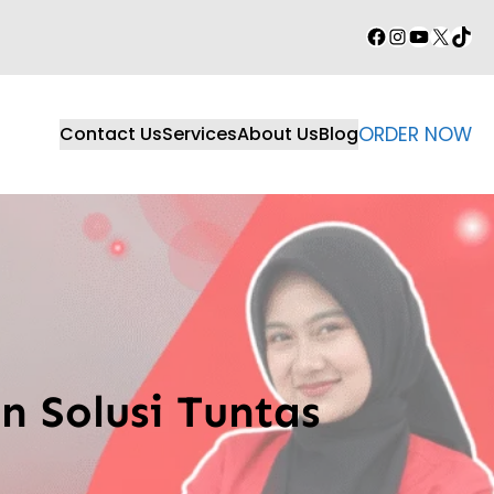
Facebook
Instagram
YouTube
X
TikT
Contact Us
Services
About Us
Blog
ORDER NOW
n Solusi Tuntas