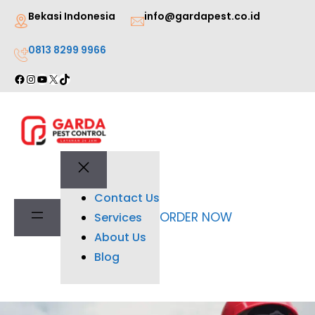
Lewati
Bekasi Indonesia
info@gardapest.co.id
ke
0813 8299 9966
konten
Facebook
Instagram
YouTube
X
TikTok
Contact Us
ORDER NOW
Services
About Us
Blog