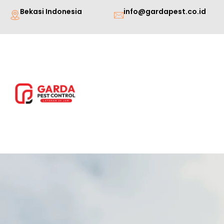
Lewati
Bekasi Indonesia
info@gardapest.co.id
ke
konten