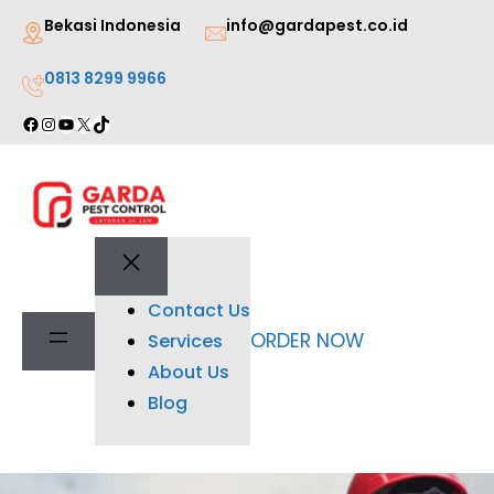
Lewati
Bekasi Indonesia
info@gardapest.co.id
ke
0813 8299 9966
konten
Facebook
Instagram
YouTube
X
TikTok
Contact Us
ORDER NOW
Services
About Us
Blog