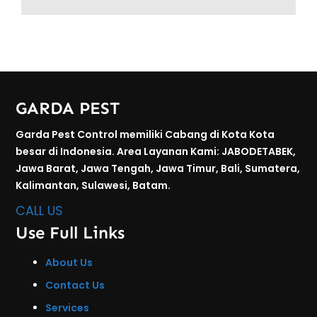
e
t
T
T
b
a
o
u
o
g
k
b
o
r
e
k
a
GARDA PEST
m
Garda Pest Control memiliki Cabang di Kota Kota
besar di Indonesia. Area Layanan Kami: JABODETABEK,
Jawa Barat, Jawa Tengah, Jawa Timur, Bali, Sumatera,
Kalimantan, Sulawesi, Batam.
CALL US
Use Full Links
About Us
Contact Us
Services