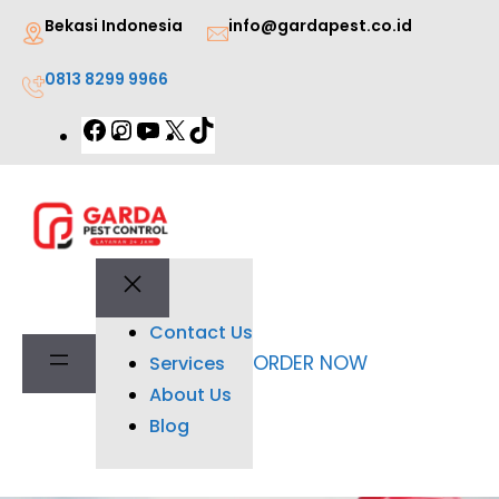
Lewati
Bekasi Indonesia
info@gardapest.co.id
ke
0813 8299 9966
konten
Facebook
Instagram
YouTube
X
TikTok
Contact Us
ORDER NOW
Services
About Us
Blog