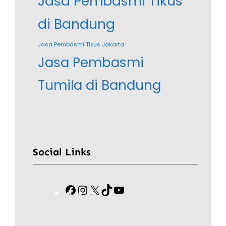
Jasa Pembasmi Tikus
di Bandung
Jasa Pembasmi Tikus Jakarta
Jasa Pembasmi
Tumila di Bandung
Social Links
F
I
X
T
Y
a
n
i
o
c
s
k
u