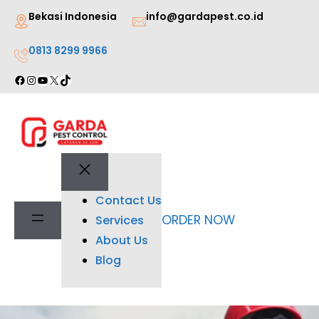
Lewati
Bekasi Indonesia
info@gardapest.co.id
ke
0813 8299 9966
konten
Facebook
Instagram
YouTube
X
TikTok
Contact Us
ORDER NOW
Services
About Us
Blog