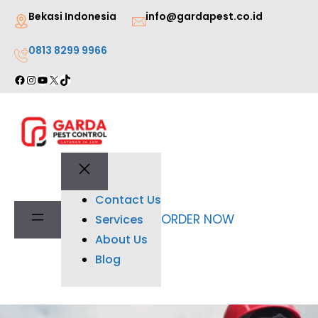
Lewati
Bekasi Indonesia
info@gardapest.co.id
ke
0813 8299 9966
konten
Facebook
Instagram
YouTube
X
TikTok
Contact Us
ORDER NOW
Services
About Us
Blog