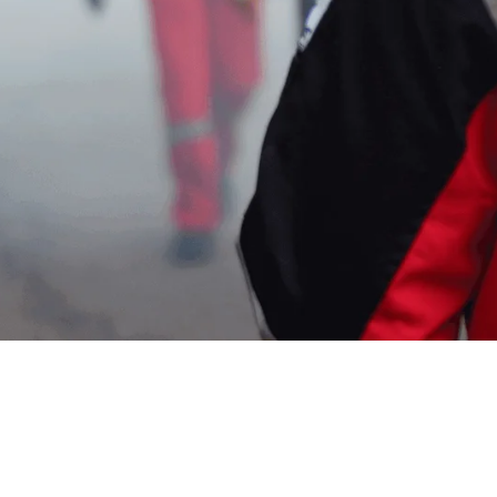
Nyamuk di Cempakamekar