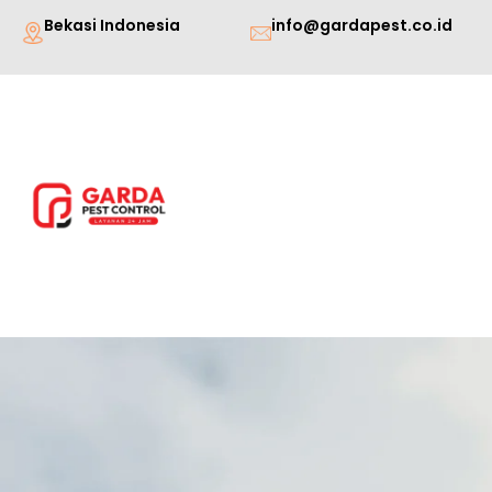
Lewati
Bekasi Indonesia
info@gardapest.co.id
ke
konten