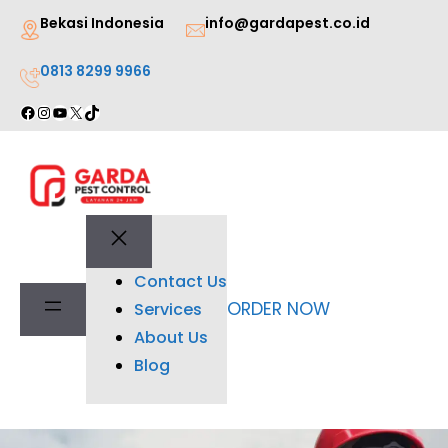
Lewati
Bekasi Indonesia
info@gardapest.co.id
ke
0813 8299 9966
konten
Facebook
Instagram
YouTube
X
TikTok
Contact Us
ORDER NOW
Services
About Us
Blog