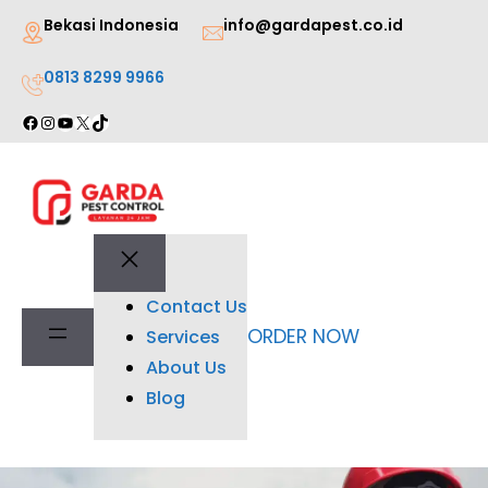
Lewati
Bekasi Indonesia
info@gardapest.co.id
ke
0813 8299 9966
konten
Facebook
Instagram
YouTube
X
TikTok
Contact Us
ORDER NOW
Services
About Us
Blog