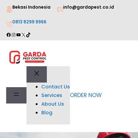
Lewati
Bekasi Indonesia
info@gardapest.co.id
ke
0813 8299 9966
konten
Facebook
Instagram
YouTube
X
TikTok
Contact Us
ORDER NOW
Services
About Us
Blog