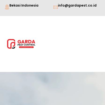
Lewati
Bekasi Indonesia
info@gardapest.co.id
ke
konten