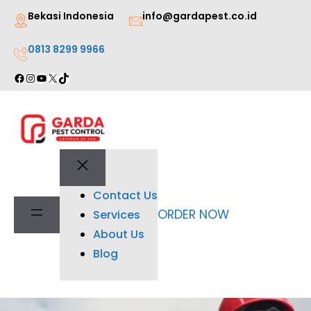
Lewati
Bekasi Indonesia
info@gardapest.co.id
ke
0813 8299 9966
konten
Facebook
Instagram
YouTube
X
TikTok
Contact Us
ORDER NOW
Services
About Us
Blog