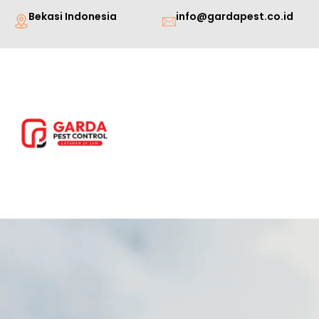
Lewati
Bekasi Indonesia
info@gardapest.co.id
ke
konten