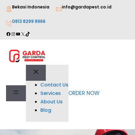
Lewati
Bekasi Indonesia
info@gardapest.co.id
ke
0813 8299 9966
konten
Facebook
Instagram
YouTube
X
TikTok
Contact Us
ORDER NOW
Services
About Us
Blog