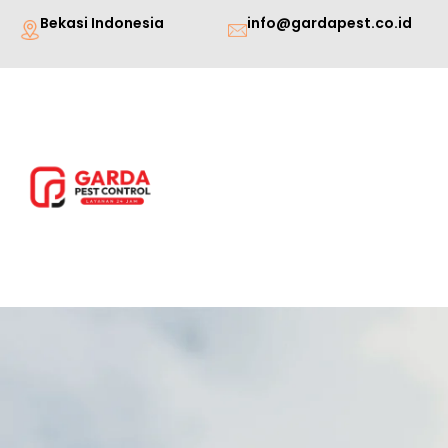
Lewati
Bekasi Indonesia
info@gardapest.co.id
ke
konten