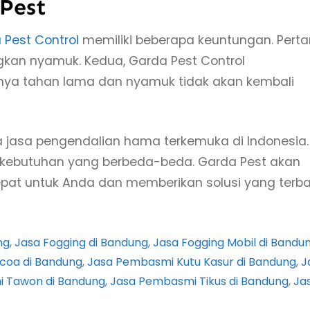
 Pest
 Pest Control
memiliki beberapa keuntungan. Pert
gkan nyamuk. Kedua, Garda Pest Control
nya tahan lama dan nyamuk tidak akan kembali
a jasa pengendalian hama terkemuka di Indonesia.
kebutuhan yang berbeda-beda. Garda Pest akan
at untuk Anda dan memberikan solusi yang terba
ng
, 
Jasa Fogging di Bandung
, 
Jasa Fogging Mobil di Bandu
coa di Bandung
, 
Jasa Pembasmi Kutu Kasur di Bandung
, 
J
 Tawon di Bandung
, 
Jasa Pembasmi Tikus di Bandung
, 
Ja