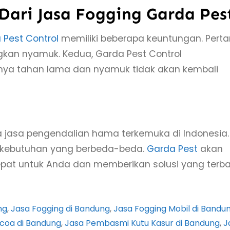
ari Jasa Fogging Garda Pes
 Pest Control
memiliki beberapa keuntungan. Pert
gkan nyamuk. Kedua, Garda Pest Control
nya tahan lama dan nyamuk tidak akan kembali
a jasa pengendalian hama terkemuka di Indonesia.
 kebutuhan yang berbeda-beda.
Garda Pest
akan
at untuk Anda dan memberikan solusi yang terba
ng
, 
Jasa Fogging di Bandung
, 
Jasa Fogging Mobil di Bandu
coa di Bandung
, 
Jasa Pembasmi Kutu Kasur di Bandung
, 
J