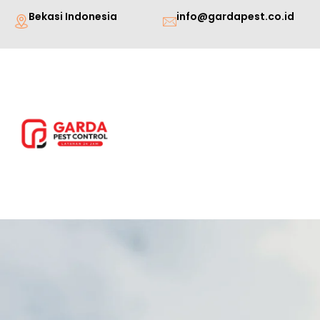
Lewati
Bekasi Indonesia
info@gardapest.co.id
ke
konten