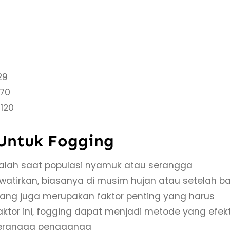
29
-70
120
Untuk Fogging
alah saat populasi nyamuk atau serangga
irkan, biasanya di musim hujan atau setelah ban
cang juga merupakan faktor penting yang harus
tor ini, fogging dapat menjadi metode yang efekt
serangga penggangg