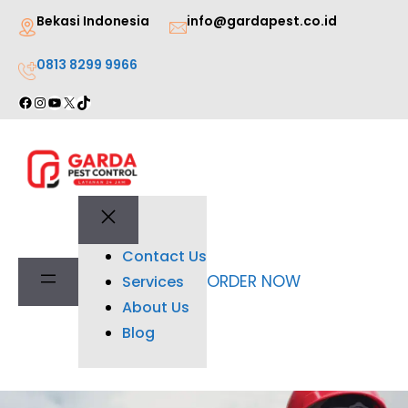
Lewati
Bekasi Indonesia
info@gardapest.co.id
ke
0813 8299 9966
konten
Facebook
Instagram
YouTube
X
TikTok
Contact Us
ORDER NOW
Services
About Us
Blog