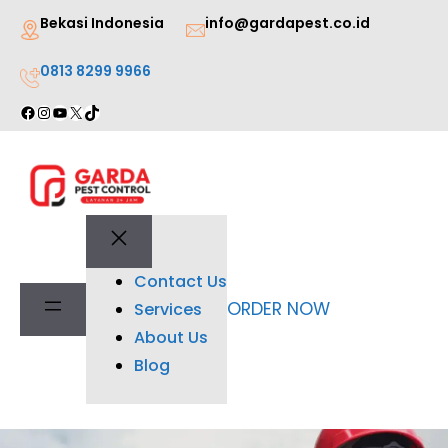
Lewati
Bekasi Indonesia
info@gardapest.co.id
ke
0813 8299 9966
konten
Facebook
Instagram
YouTube
X
TikTok
Contact Us
ORDER NOW
Services
About Us
Blog