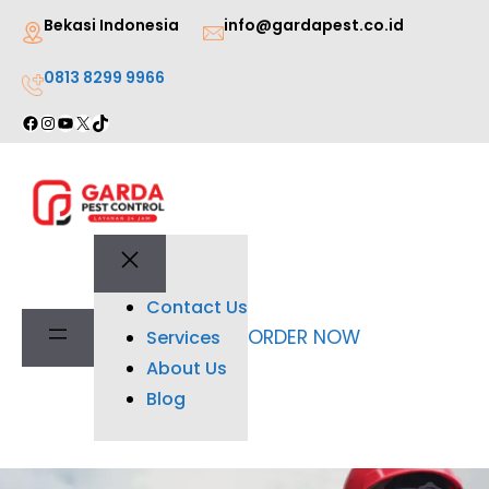
Lewati
Bekasi Indonesia
info@gardapest.co.id
ke
0813 8299 9966
konten
Facebook
Instagram
YouTube
X
TikTok
Contact Us
ORDER NOW
Services
About Us
Blog