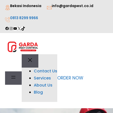
Lewati
Bekasi Indonesia
info@gardapest.co.id
ke
0813 8299 9966
konten
Facebook
Instagram
YouTube
X
TikTok
Contact Us
ORDER NOW
Services
About Us
Blog